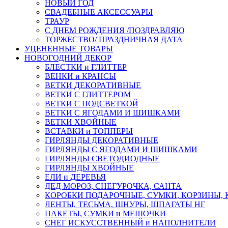
НОВЫЙ ГОД
СВАДЕБНЫЕ АКСЕССУАРЫ
ТРАУР
С ДНЕМ РОЖДЕНИЯ /ПОЗДРАВЛЯЮ
ТОРЖЕСТВО/ ПРАЗДНИЧНАЯ ДАТА
УЦЕНЕННЫЕ ТОВАРЫ
НОВОГОДНИЙ ДЕКОР
БЛЕСТКИ и ГЛИТТЕР
ВЕНКИ и КРАНСЫ
ВЕТКИ ДЕКОРАТИВНЫЕ
ВЕТКИ С ГЛИТТЕРОМ
ВЕТКИ С ПОДСВЕТКОЙ
ВЕТКИ С ЯГОДАМИ И ШИШКАМИ
ВЕТКИ ХВОЙНЫЕ
ВСТАВКИ и ТОППЕРЫ
ГИРЛЯНДЫ ДЕКОРАТИВНЫЕ
ГИРЛЯНДЫ С ЯГОДАМИ И ШИШКАМИ
ГИРЛЯНДЫ СВЕТОДИОДНЫЕ
ГИРЛЯНДЫ ХВОЙНЫЕ
ЕЛИ и ДЕРЕВЬЯ
ДЕД МОРОЗ, СНЕГУРОЧКА, САНТА
КОРОБКИ ПОДАРОЧНЫЕ, СУМКИ, КОРЗИНЫ,
ЛЕНТЫ, ТЕСЬМА, ШНУРЫ, ШПАГАТЫ НГ
ПАКЕТЫ, СУМКИ и МЕШОЧКИ
СНЕГ ИСКУССТВЕННЫЙ и НАПОЛНИТЕЛИ