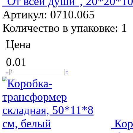
"От всей души", 20*20*1
Артикул:
0710.065
Количество в упаковке:
1
Цена
0.01
–
+
Кор