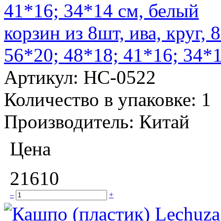
корзин из 8шт, ива, круг, 
56*20; 48*18; 41*16; 34*
Артикул:
НС-0522
Количество в упаковке:
1
Производитель:
Китай
Цена
21610
–
+