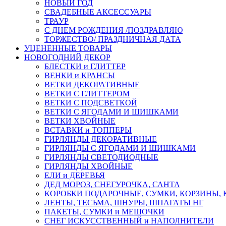
НОВЫЙ ГОД
СВАДЕБНЫЕ АКСЕССУАРЫ
ТРАУР
С ДНЕМ РОЖДЕНИЯ /ПОЗДРАВЛЯЮ
ТОРЖЕСТВО/ ПРАЗДНИЧНАЯ ДАТА
УЦЕНЕННЫЕ ТОВАРЫ
НОВОГОДНИЙ ДЕКОР
БЛЕСТКИ и ГЛИТТЕР
ВЕНКИ и КРАНСЫ
ВЕТКИ ДЕКОРАТИВНЫЕ
ВЕТКИ С ГЛИТТЕРОМ
ВЕТКИ С ПОДСВЕТКОЙ
ВЕТКИ С ЯГОДАМИ И ШИШКАМИ
ВЕТКИ ХВОЙНЫЕ
ВСТАВКИ и ТОППЕРЫ
ГИРЛЯНДЫ ДЕКОРАТИВНЫЕ
ГИРЛЯНДЫ С ЯГОДАМИ И ШИШКАМИ
ГИРЛЯНДЫ СВЕТОДИОДНЫЕ
ГИРЛЯНДЫ ХВОЙНЫЕ
ЕЛИ и ДЕРЕВЬЯ
ДЕД МОРОЗ, СНЕГУРОЧКА, САНТА
КОРОБКИ ПОДАРОЧНЫЕ, СУМКИ, КОРЗИНЫ,
ЛЕНТЫ, ТЕСЬМА, ШНУРЫ, ШПАГАТЫ НГ
ПАКЕТЫ, СУМКИ и МЕШОЧКИ
СНЕГ ИСКУССТВЕННЫЙ и НАПОЛНИТЕЛИ