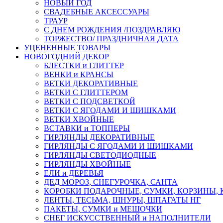
НОВЫЙ ГОД
СВАДЕБНЫЕ АКСЕССУАРЫ
ТРАУР
С ДНЕМ РОЖДЕНИЯ /ПОЗДРАВЛЯЮ
ТОРЖЕСТВО/ ПРАЗДНИЧНАЯ ДАТА
УЦЕНЕННЫЕ ТОВАРЫ
НОВОГОДНИЙ ДЕКОР
БЛЕСТКИ и ГЛИТТЕР
ВЕНКИ и КРАНСЫ
ВЕТКИ ДЕКОРАТИВНЫЕ
ВЕТКИ С ГЛИТТЕРОМ
ВЕТКИ С ПОДСВЕТКОЙ
ВЕТКИ С ЯГОДАМИ И ШИШКАМИ
ВЕТКИ ХВОЙНЫЕ
ВСТАВКИ и ТОППЕРЫ
ГИРЛЯНДЫ ДЕКОРАТИВНЫЕ
ГИРЛЯНДЫ С ЯГОДАМИ И ШИШКАМИ
ГИРЛЯНДЫ СВЕТОДИОДНЫЕ
ГИРЛЯНДЫ ХВОЙНЫЕ
ЕЛИ и ДЕРЕВЬЯ
ДЕД МОРОЗ, СНЕГУРОЧКА, САНТА
КОРОБКИ ПОДАРОЧНЫЕ, СУМКИ, КОРЗИНЫ,
ЛЕНТЫ, ТЕСЬМА, ШНУРЫ, ШПАГАТЫ НГ
ПАКЕТЫ, СУМКИ и МЕШОЧКИ
СНЕГ ИСКУССТВЕННЫЙ и НАПОЛНИТЕЛИ