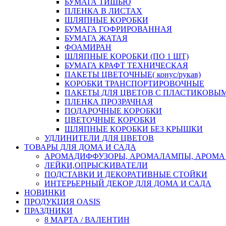
БУМАГА ТИШЬЮ
ПЛЕНКА В ЛИСТАХ
ШЛЯПНЫЕ КОРОБКИ
БУМАГА ГОФРИРОВАННАЯ
БУМАГА ЖАТАЯ
ФОАМИРАН
ШЛЯПНЫЕ КОРОБКИ (ПО 1 ШТ)
БУМАГА КРАФТ ТЕХНИЧЕСКАЯ
ПАКЕТЫ ЦВЕТОЧНЫЕ( конус/рукав)
КОРОБКИ ТРАНСПОРТИРОВОЧНЫЕ
ПАКЕТЫ ДЛЯ ЦВЕТОВ С ПЛАСТИКОВЫ
ПЛЕНКА ПРОЗРАЧНАЯ
ПОДАРОЧНЫЕ КОРОБКИ
ЦВЕТОЧНЫЕ КОРОБКИ
ШЛЯПНЫЕ КОРОБКИ БЕЗ КРЫШКИ
УДЛИНИТЕЛИ ДЛЯ ЦВЕТОВ
ТОВАРЫ ДЛЯ ДОМА И САДА
АРОМАДИФФУЗОРЫ, АРОМАЛАМПЫ, АРОМА
ЛЕЙКИ,ОПРЫСКИВАТЕЛИ
ПОДСТАВКИ И ДЕКОРАТИВНЫЕ СТОЙКИ
ИНТЕРЬЕРНЫЙ ДЕКОР ДЛЯ ДОМА И САДА
НОВИНКИ
ПРОДУКЦИЯ OASIS
ПРАЗДНИКИ
8 МАРТА / ВАЛЕНТИН