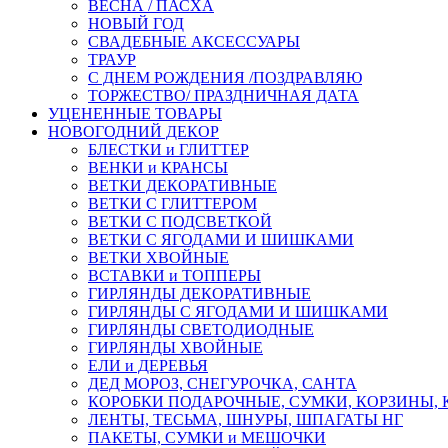
ВЕСНА / ПАСХА
НОВЫЙ ГОД
СВАДЕБНЫЕ АКСЕССУАРЫ
ТРАУР
С ДНЕМ РОЖДЕНИЯ /ПОЗДРАВЛЯЮ
ТОРЖЕСТВО/ ПРАЗДНИЧНАЯ ДАТА
УЦЕНЕННЫЕ ТОВАРЫ
НОВОГОДНИЙ ДЕКОР
БЛЕСТКИ и ГЛИТТЕР
ВЕНКИ и КРАНСЫ
ВЕТКИ ДЕКОРАТИВНЫЕ
ВЕТКИ С ГЛИТТЕРОМ
ВЕТКИ С ПОДСВЕТКОЙ
ВЕТКИ С ЯГОДАМИ И ШИШКАМИ
ВЕТКИ ХВОЙНЫЕ
ВСТАВКИ и ТОППЕРЫ
ГИРЛЯНДЫ ДЕКОРАТИВНЫЕ
ГИРЛЯНДЫ С ЯГОДАМИ И ШИШКАМИ
ГИРЛЯНДЫ СВЕТОДИОДНЫЕ
ГИРЛЯНДЫ ХВОЙНЫЕ
ЕЛИ и ДЕРЕВЬЯ
ДЕД МОРОЗ, СНЕГУРОЧКА, САНТА
КОРОБКИ ПОДАРОЧНЫЕ, СУМКИ, КОРЗИНЫ,
ЛЕНТЫ, ТЕСЬМА, ШНУРЫ, ШПАГАТЫ НГ
ПАКЕТЫ, СУМКИ и МЕШОЧКИ