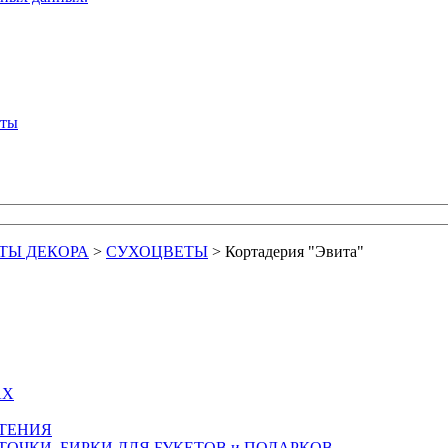
кты
ТЫ ДЕКОРА
>
СУХОЦВЕТЫ
>
Кортадерия "Эвита"
АХ
СТЕНИЯ
ТОЧКИ, БИРКИ ДЛЯ БУКЕТОВ и ПОДАРКОВ