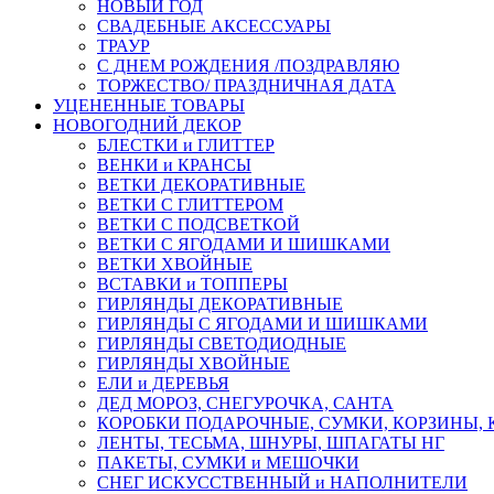
НОВЫЙ ГОД
СВАДЕБНЫЕ АКСЕССУАРЫ
ТРАУР
С ДНЕМ РОЖДЕНИЯ /ПОЗДРАВЛЯЮ
ТОРЖЕСТВО/ ПРАЗДНИЧНАЯ ДАТА
УЦЕНЕННЫЕ ТОВАРЫ
НОВОГОДНИЙ ДЕКОР
БЛЕСТКИ и ГЛИТТЕР
ВЕНКИ и КРАНСЫ
ВЕТКИ ДЕКОРАТИВНЫЕ
ВЕТКИ С ГЛИТТЕРОМ
ВЕТКИ С ПОДСВЕТКОЙ
ВЕТКИ С ЯГОДАМИ И ШИШКАМИ
ВЕТКИ ХВОЙНЫЕ
ВСТАВКИ и ТОППЕРЫ
ГИРЛЯНДЫ ДЕКОРАТИВНЫЕ
ГИРЛЯНДЫ С ЯГОДАМИ И ШИШКАМИ
ГИРЛЯНДЫ СВЕТОДИОДНЫЕ
ГИРЛЯНДЫ ХВОЙНЫЕ
ЕЛИ и ДЕРЕВЬЯ
ДЕД МОРОЗ, СНЕГУРОЧКА, САНТА
КОРОБКИ ПОДАРОЧНЫЕ, СУМКИ, КОРЗИНЫ,
ЛЕНТЫ, ТЕСЬМА, ШНУРЫ, ШПАГАТЫ НГ
ПАКЕТЫ, СУМКИ и МЕШОЧКИ
СНЕГ ИСКУССТВЕННЫЙ и НАПОЛНИТЕЛИ