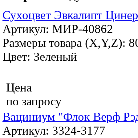
Сухоцвет Эвкалипт Цинери
Артикул: МИР-40862
Размеры товара (X,Y,Z): 
Цвет: Зеленый
Цена
по запросу
Вациниум "Флок Верф Рэ
Артикул: 3324-3177