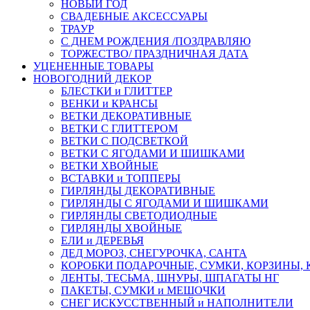
НОВЫЙ ГОД
СВАДЕБНЫЕ АКСЕССУАРЫ
ТРАУР
С ДНЕМ РОЖДЕНИЯ /ПОЗДРАВЛЯЮ
ТОРЖЕСТВО/ ПРАЗДНИЧНАЯ ДАТА
УЦЕНЕННЫЕ ТОВАРЫ
НОВОГОДНИЙ ДЕКОР
БЛЕСТКИ и ГЛИТТЕР
ВЕНКИ и КРАНСЫ
ВЕТКИ ДЕКОРАТИВНЫЕ
ВЕТКИ С ГЛИТТЕРОМ
ВЕТКИ С ПОДСВЕТКОЙ
ВЕТКИ С ЯГОДАМИ И ШИШКАМИ
ВЕТКИ ХВОЙНЫЕ
ВСТАВКИ и ТОППЕРЫ
ГИРЛЯНДЫ ДЕКОРАТИВНЫЕ
ГИРЛЯНДЫ С ЯГОДАМИ И ШИШКАМИ
ГИРЛЯНДЫ СВЕТОДИОДНЫЕ
ГИРЛЯНДЫ ХВОЙНЫЕ
ЕЛИ и ДЕРЕВЬЯ
ДЕД МОРОЗ, СНЕГУРОЧКА, САНТА
КОРОБКИ ПОДАРОЧНЫЕ, СУМКИ, КОРЗИНЫ,
ЛЕНТЫ, ТЕСЬМА, ШНУРЫ, ШПАГАТЫ НГ
ПАКЕТЫ, СУМКИ и МЕШОЧКИ
СНЕГ ИСКУССТВЕННЫЙ и НАПОЛНИТЕЛИ