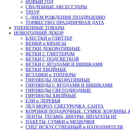
НОВЫЙ ГОД
СВАДЕБНЫЕ АКСЕССУАРЫ
ТРАУР
С ДНЕМ РОЖДЕНИЯ /ПОЗДРАВЛЯЮ
ТОРЖЕСТВО/ ПРАЗДНИЧНАЯ ДАТА
УЦЕНЕННЫЕ ТОВАРЫ
НОВОГОДНИЙ ДЕКОР
БЛЕСТКИ и ГЛИТТЕР
ВЕНКИ и КРАНСЫ
ВЕТКИ ДЕКОРАТИВНЫЕ
ВЕТКИ С ГЛИТТЕРОМ
ВЕТКИ С ПОДСВЕТКОЙ
ВЕТКИ С ЯГОДАМИ И ШИШКАМИ
ВЕТКИ ХВОЙНЫЕ
ВСТАВКИ и ТОППЕРЫ
ГИРЛЯНДЫ ДЕКОРАТИВНЫЕ
ГИРЛЯНДЫ С ЯГОДАМИ И ШИШКАМИ
ГИРЛЯНДЫ СВЕТОДИОДНЫЕ
ГИРЛЯНДЫ ХВОЙНЫЕ
ЕЛИ и ДЕРЕВЬЯ
ДЕД МОРОЗ, СНЕГУРОЧКА, САНТА
КОРОБКИ ПОДАРОЧНЫЕ, СУМКИ, КОРЗИНЫ,
ЛЕНТЫ, ТЕСЬМА, ШНУРЫ, ШПАГАТЫ НГ
ПАКЕТЫ, СУМКИ и МЕШОЧКИ
СНЕГ ИСКУССТВЕННЫЙ и НАПОЛНИТЕЛИ