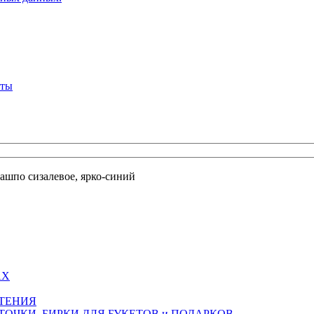
кты
ашпо сизалевое, ярко-синий
АХ
СТЕНИЯ
ТОЧКИ, БИРКИ ДЛЯ БУКЕТОВ и ПОДАРКОВ