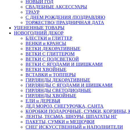
НОВЫЙ ГОД
СВАДЕБНЫЕ АКСЕССУАРЫ
ТРАУР
С ДНЕМ РОЖДЕНИЯ /ПОЗДРАВЛЯЮ
ТОРЖЕСТВО/ ПРАЗДНИЧНАЯ ДАТА
УЦЕНЕННЫЕ ТОВАРЫ
НОВОГОДНИЙ ДЕКОР
БЛЕСТКИ и ГЛИТТЕР
ВЕНКИ и КРАНСЫ
ВЕТКИ ДЕКОРАТИВНЫЕ
ВЕТКИ С ГЛИТТЕРОМ
ВЕТКИ С ПОДСВЕТКОЙ
ВЕТКИ С ЯГОДАМИ И ШИШКАМИ
ВЕТКИ ХВОЙНЫЕ
ВСТАВКИ и ТОППЕРЫ
ГИРЛЯНДЫ ДЕКОРАТИВНЫЕ
ГИРЛЯНДЫ С ЯГОДАМИ И ШИШКАМИ
ГИРЛЯНДЫ СВЕТОДИОДНЫЕ
ГИРЛЯНДЫ ХВОЙНЫЕ
ЕЛИ и ДЕРЕВЬЯ
ДЕД МОРОЗ, СНЕГУРОЧКА, САНТА
КОРОБКИ ПОДАРОЧНЫЕ, СУМКИ, КОРЗИНЫ,
ЛЕНТЫ, ТЕСЬМА, ШНУРЫ, ШПАГАТЫ НГ
ПАКЕТЫ, СУМКИ и МЕШОЧКИ
СНЕГ ИСКУССТВЕННЫЙ и НАПОЛНИТЕЛИ