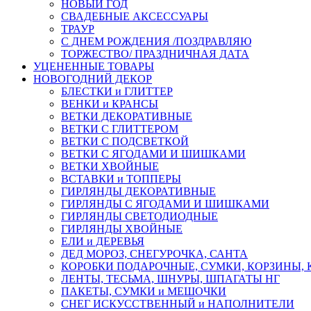
НОВЫЙ ГОД
СВАДЕБНЫЕ АКСЕССУАРЫ
ТРАУР
С ДНЕМ РОЖДЕНИЯ /ПОЗДРАВЛЯЮ
ТОРЖЕСТВО/ ПРАЗДНИЧНАЯ ДАТА
УЦЕНЕННЫЕ ТОВАРЫ
НОВОГОДНИЙ ДЕКОР
БЛЕСТКИ и ГЛИТТЕР
ВЕНКИ и КРАНСЫ
ВЕТКИ ДЕКОРАТИВНЫЕ
ВЕТКИ С ГЛИТТЕРОМ
ВЕТКИ С ПОДСВЕТКОЙ
ВЕТКИ С ЯГОДАМИ И ШИШКАМИ
ВЕТКИ ХВОЙНЫЕ
ВСТАВКИ и ТОППЕРЫ
ГИРЛЯНДЫ ДЕКОРАТИВНЫЕ
ГИРЛЯНДЫ С ЯГОДАМИ И ШИШКАМИ
ГИРЛЯНДЫ СВЕТОДИОДНЫЕ
ГИРЛЯНДЫ ХВОЙНЫЕ
ЕЛИ и ДЕРЕВЬЯ
ДЕД МОРОЗ, СНЕГУРОЧКА, САНТА
КОРОБКИ ПОДАРОЧНЫЕ, СУМКИ, КОРЗИНЫ,
ЛЕНТЫ, ТЕСЬМА, ШНУРЫ, ШПАГАТЫ НГ
ПАКЕТЫ, СУМКИ и МЕШОЧКИ
СНЕГ ИСКУССТВЕННЫЙ и НАПОЛНИТЕЛИ