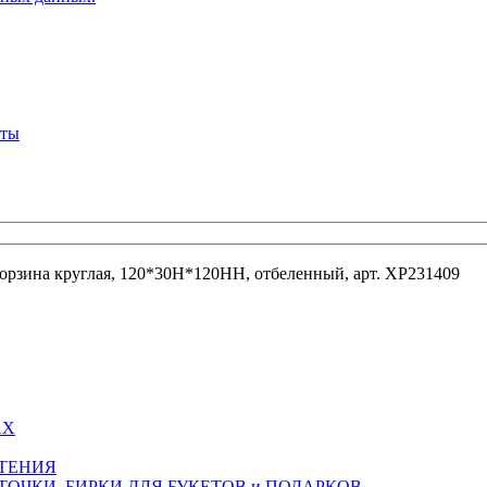
кты
орзина круглая, 120*30H*120HH, отбеленный, арт. XP231409
АХ
СТЕНИЯ
ТОЧКИ, БИРКИ ДЛЯ БУКЕТОВ и ПОДАРКОВ