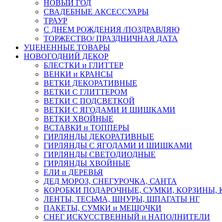
НОВЫЙ ГОД
СВАДЕБНЫЕ АКСЕССУАРЫ
ТРАУР
С ДНЕМ РОЖДЕНИЯ /ПОЗДРАВЛЯЮ
ТОРЖЕСТВО/ ПРАЗДНИЧНАЯ ДАТА
УЦЕНЕННЫЕ ТОВАРЫ
НОВОГОДНИЙ ДЕКОР
БЛЕСТКИ и ГЛИТТЕР
ВЕНКИ и КРАНСЫ
ВЕТКИ ДЕКОРАТИВНЫЕ
ВЕТКИ С ГЛИТТЕРОМ
ВЕТКИ С ПОДСВЕТКОЙ
ВЕТКИ С ЯГОДАМИ И ШИШКАМИ
ВЕТКИ ХВОЙНЫЕ
ВСТАВКИ и ТОППЕРЫ
ГИРЛЯНДЫ ДЕКОРАТИВНЫЕ
ГИРЛЯНДЫ С ЯГОДАМИ И ШИШКАМИ
ГИРЛЯНДЫ СВЕТОДИОДНЫЕ
ГИРЛЯНДЫ ХВОЙНЫЕ
ЕЛИ и ДЕРЕВЬЯ
ДЕД МОРОЗ, СНЕГУРОЧКА, САНТА
КОРОБКИ ПОДАРОЧНЫЕ, СУМКИ, КОРЗИНЫ,
ЛЕНТЫ, ТЕСЬМА, ШНУРЫ, ШПАГАТЫ НГ
ПАКЕТЫ, СУМКИ и МЕШОЧКИ
СНЕГ ИСКУССТВЕННЫЙ и НАПОЛНИТЕЛИ