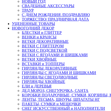
НОВЫЙ ГОД
СВАДЕБНЫЕ АКСЕССУАРЫ
ТРАУР
С ДНЕМ РОЖДЕНИЯ /ПОЗДРАВЛЯЮ
ТОРЖЕСТВО/ ПРАЗДНИЧНАЯ ДАТА
УЦЕНЕННЫЕ ТОВАРЫ
НОВОГОДНИЙ ДЕКОР
БЛЕСТКИ и ГЛИТТЕР
ВЕНКИ и КРАНСЫ
ВЕТКИ ДЕКОРАТИВНЫЕ
ВЕТКИ С ГЛИТТЕРОМ
ВЕТКИ С ПОДСВЕТКОЙ
ВЕТКИ С ЯГОДАМИ И ШИШКАМИ
ВЕТКИ ХВОЙНЫЕ
ВСТАВКИ и ТОППЕРЫ
ГИРЛЯНДЫ ДЕКОРАТИВНЫЕ
ГИРЛЯНДЫ С ЯГОДАМИ И ШИШКАМИ
ГИРЛЯНДЫ СВЕТОДИОДНЫЕ
ГИРЛЯНДЫ ХВОЙНЫЕ
ЕЛИ и ДЕРЕВЬЯ
ДЕД МОРОЗ, СНЕГУРОЧКА, САНТА
КОРОБКИ ПОДАРОЧНЫЕ, СУМКИ, КОРЗИНЫ,
ЛЕНТЫ, ТЕСЬМА, ШНУРЫ, ШПАГАТЫ НГ
ПАКЕТЫ, СУМКИ и МЕШОЧКИ
СНЕГ ИСКУССТВЕННЫЙ и НАПОЛНИТЕЛИ