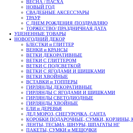
ВЕСНА / ПАСХА
НОВЫЙ ГОД
СВАДЕБНЫЕ АКСЕССУАРЫ
ТРАУР
С ДНЕМ РОЖДЕНИЯ /ПОЗДРАВЛЯЮ
ТОРЖЕСТВО/ ПРАЗДНИЧНАЯ ДАТА
УЦЕНЕННЫЕ ТОВАРЫ
НОВОГОДНИЙ ДЕКОР
БЛЕСТКИ и ГЛИТТЕР
ВЕНКИ и КРАНСЫ
ВЕТКИ ДЕКОРАТИВНЫЕ
ВЕТКИ С ГЛИТТЕРОМ
ВЕТКИ С ПОДСВЕТКОЙ
ВЕТКИ С ЯГОДАМИ И ШИШКАМИ
ВЕТКИ ХВОЙНЫЕ
ВСТАВКИ и ТОППЕРЫ
ГИРЛЯНДЫ ДЕКОРАТИВНЫЕ
ГИРЛЯНДЫ С ЯГОДАМИ И ШИШКАМИ
ГИРЛЯНДЫ СВЕТОДИОДНЫЕ
ГИРЛЯНДЫ ХВОЙНЫЕ
ЕЛИ и ДЕРЕВЬЯ
ДЕД МОРОЗ, СНЕГУРОЧКА, САНТА
КОРОБКИ ПОДАРОЧНЫЕ, СУМКИ, КОРЗИНЫ,
ЛЕНТЫ, ТЕСЬМА, ШНУРЫ, ШПАГАТЫ НГ
ПАКЕТЫ, СУМКИ и МЕШОЧКИ