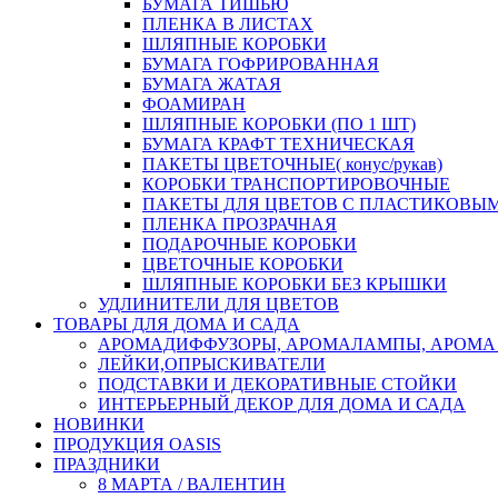
БУМАГА ТИШЬЮ
ПЛЕНКА В ЛИСТАХ
ШЛЯПНЫЕ КОРОБКИ
БУМАГА ГОФРИРОВАННАЯ
БУМАГА ЖАТАЯ
ФОАМИРАН
ШЛЯПНЫЕ КОРОБКИ (ПО 1 ШТ)
БУМАГА КРАФТ ТЕХНИЧЕСКАЯ
ПАКЕТЫ ЦВЕТОЧНЫЕ( конус/рукав)
КОРОБКИ ТРАНСПОРТИРОВОЧНЫЕ
ПАКЕТЫ ДЛЯ ЦВЕТОВ С ПЛАСТИКОВЫ
ПЛЕНКА ПРОЗРАЧНАЯ
ПОДАРОЧНЫЕ КОРОБКИ
ЦВЕТОЧНЫЕ КОРОБКИ
ШЛЯПНЫЕ КОРОБКИ БЕЗ КРЫШКИ
УДЛИНИТЕЛИ ДЛЯ ЦВЕТОВ
ТОВАРЫ ДЛЯ ДОМА И САДА
АРОМАДИФФУЗОРЫ, АРОМАЛАМПЫ, АРОМА
ЛЕЙКИ,ОПРЫСКИВАТЕЛИ
ПОДСТАВКИ И ДЕКОРАТИВНЫЕ СТОЙКИ
ИНТЕРЬЕРНЫЙ ДЕКОР ДЛЯ ДОМА И САДА
НОВИНКИ
ПРОДУКЦИЯ OASIS
ПРАЗДНИКИ
8 МАРТА / ВАЛЕНТИН