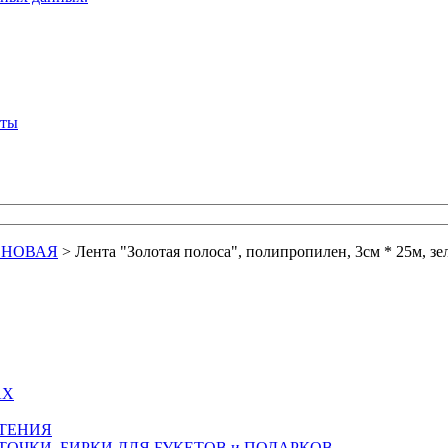
кты
ЕНОВАЯ
>
Лента "Золотая полоса", полипропилен, 3см * 25м, зе
АХ
СТЕНИЯ
ТОЧКИ, БИРКИ ДЛЯ БУКЕТОВ и ПОДАРКОВ