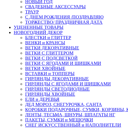
НОВЫЙ ГОД
СВАДЕБНЫЕ АКСЕССУАРЫ
ТРАУР
С ДНЕМ РОЖДЕНИЯ /ПОЗДРАВЛЯЮ
ТОРЖЕСТВО/ ПРАЗДНИЧНАЯ ДАТА
УЦЕНЕННЫЕ ТОВАРЫ
НОВОГОДНИЙ ДЕКОР
БЛЕСТКИ и ГЛИТТЕР
ВЕНКИ и КРАНСЫ
ВЕТКИ ДЕКОРАТИВНЫЕ
ВЕТКИ С ГЛИТТЕРОМ
ВЕТКИ С ПОДСВЕТКОЙ
ВЕТКИ С ЯГОДАМИ И ШИШКАМИ
ВЕТКИ ХВОЙНЫЕ
ВСТАВКИ и ТОППЕРЫ
ГИРЛЯНДЫ ДЕКОРАТИВНЫЕ
ГИРЛЯНДЫ С ЯГОДАМИ И ШИШКАМИ
ГИРЛЯНДЫ СВЕТОДИОДНЫЕ
ГИРЛЯНДЫ ХВОЙНЫЕ
ЕЛИ и ДЕРЕВЬЯ
ДЕД МОРОЗ, СНЕГУРОЧКА, САНТА
КОРОБКИ ПОДАРОЧНЫЕ, СУМКИ, КОРЗИНЫ,
ЛЕНТЫ, ТЕСЬМА, ШНУРЫ, ШПАГАТЫ НГ
ПАКЕТЫ, СУМКИ и МЕШОЧКИ
СНЕГ ИСКУССТВЕННЫЙ и НАПОЛНИТЕЛИ