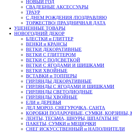
НОВЫЙ ГОД
СВАДЕБНЫЕ АКСЕССУАРЫ
ТРАУР
С ДНЕМ РОЖДЕНИЯ /ПОЗДРАВЛЯЮ
ТОРЖЕСТВО/ ПРАЗДНИЧНАЯ ДАТА
УЦЕНЕННЫЕ ТОВАРЫ
НОВОГОДНИЙ ДЕКОР
БЛЕСТКИ и ГЛИТТЕР
ВЕНКИ и КРАНСЫ
ВЕТКИ ДЕКОРАТИВНЫЕ
ВЕТКИ С ГЛИТТЕРОМ
ВЕТКИ С ПОДСВЕТКОЙ
ВЕТКИ С ЯГОДАМИ И ШИШКАМИ
ВЕТКИ ХВОЙНЫЕ
ВСТАВКИ и ТОППЕРЫ
ГИРЛЯНДЫ ДЕКОРАТИВНЫЕ
ГИРЛЯНДЫ С ЯГОДАМИ И ШИШКАМИ
ГИРЛЯНДЫ СВЕТОДИОДНЫЕ
ГИРЛЯНДЫ ХВОЙНЫЕ
ЕЛИ и ДЕРЕВЬЯ
ДЕД МОРОЗ, СНЕГУРОЧКА, САНТА
КОРОБКИ ПОДАРОЧНЫЕ, СУМКИ, КОРЗИНЫ,
ЛЕНТЫ, ТЕСЬМА, ШНУРЫ, ШПАГАТЫ НГ
ПАКЕТЫ, СУМКИ и МЕШОЧКИ
СНЕГ ИСКУССТВЕННЫЙ и НАПОЛНИТЕЛИ