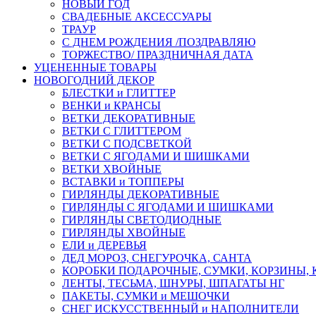
НОВЫЙ ГОД
СВАДЕБНЫЕ АКСЕССУАРЫ
ТРАУР
С ДНЕМ РОЖДЕНИЯ /ПОЗДРАВЛЯЮ
ТОРЖЕСТВО/ ПРАЗДНИЧНАЯ ДАТА
УЦЕНЕННЫЕ ТОВАРЫ
НОВОГОДНИЙ ДЕКОР
БЛЕСТКИ и ГЛИТТЕР
ВЕНКИ и КРАНСЫ
ВЕТКИ ДЕКОРАТИВНЫЕ
ВЕТКИ С ГЛИТТЕРОМ
ВЕТКИ С ПОДСВЕТКОЙ
ВЕТКИ С ЯГОДАМИ И ШИШКАМИ
ВЕТКИ ХВОЙНЫЕ
ВСТАВКИ и ТОППЕРЫ
ГИРЛЯНДЫ ДЕКОРАТИВНЫЕ
ГИРЛЯНДЫ С ЯГОДАМИ И ШИШКАМИ
ГИРЛЯНДЫ СВЕТОДИОДНЫЕ
ГИРЛЯНДЫ ХВОЙНЫЕ
ЕЛИ и ДЕРЕВЬЯ
ДЕД МОРОЗ, СНЕГУРОЧКА, САНТА
КОРОБКИ ПОДАРОЧНЫЕ, СУМКИ, КОРЗИНЫ,
ЛЕНТЫ, ТЕСЬМА, ШНУРЫ, ШПАГАТЫ НГ
ПАКЕТЫ, СУМКИ и МЕШОЧКИ
СНЕГ ИСКУССТВЕННЫЙ и НАПОЛНИТЕЛИ