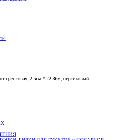
кты
нта репсовая, 2.5см * 22.86м, персиковый
АХ
СТЕНИЯ
ТОЧКИ, БИРКИ ДЛЯ БУКЕТОВ и ПОДАРКОВ