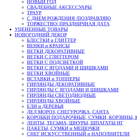
НОВЫЙ ГОД
СВАДЕБНЫЕ АКСЕССУАРЫ
ТРАУР
С ДНЕМ РОЖДЕНИЯ /ПОЗДРАВЛЯЮ
ТОРЖЕСТВО/ ПРАЗДНИЧНАЯ ДАТА
УЦЕНЕННЫЕ ТОВАРЫ
НОВОГОДНИЙ ДЕКОР
БЛЕСТКИ и ГЛИТТЕР
ВЕНКИ и КРАНСЫ
ВЕТКИ ДЕКОРАТИВНЫЕ
ВЕТКИ С ГЛИТТЕРОМ
ВЕТКИ С ПОДСВЕТКОЙ
ВЕТКИ С ЯГОДАМИ И ШИШКАМИ
ВЕТКИ ХВОЙНЫЕ
ВСТАВКИ и ТОППЕРЫ
ГИРЛЯНДЫ ДЕКОРАТИВНЫЕ
ГИРЛЯНДЫ С ЯГОДАМИ И ШИШКАМИ
ГИРЛЯНДЫ СВЕТОДИОДНЫЕ
ГИРЛЯНДЫ ХВОЙНЫЕ
ЕЛИ и ДЕРЕВЬЯ
ДЕД МОРОЗ, СНЕГУРОЧКА, САНТА
КОРОБКИ ПОДАРОЧНЫЕ, СУМКИ, КОРЗИНЫ,
ЛЕНТЫ, ТЕСЬМА, ШНУРЫ, ШПАГАТЫ НГ
ПАКЕТЫ, СУМКИ и МЕШОЧКИ
СНЕГ ИСКУССТВЕННЫЙ и НАПОЛНИТЕЛИ