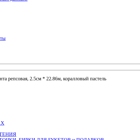
кты
нта репсовая, 2.5см * 22.86м, коралловый пастель
АХ
СТЕНИЯ
ТОЧКИ, БИРКИ ДЛЯ БУКЕТОВ и ПОДАРКОВ