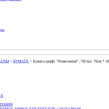
кты
ИАЛЫ
>
БУМАГА
>
Бумага крафт "Пожелания", 70г/м2, 70см * 1
АХ
СТЕНИЯ
ТОЧКИ, БИРКИ ДЛЯ БУКЕТОВ и ПОДАРКОВ