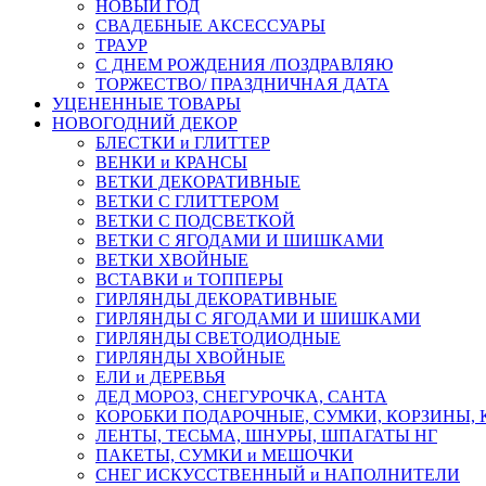
НОВЫЙ ГОД
СВАДЕБНЫЕ АКСЕССУАРЫ
ТРАУР
С ДНЕМ РОЖДЕНИЯ /ПОЗДРАВЛЯЮ
ТОРЖЕСТВО/ ПРАЗДНИЧНАЯ ДАТА
УЦЕНЕННЫЕ ТОВАРЫ
НОВОГОДНИЙ ДЕКОР
БЛЕСТКИ и ГЛИТТЕР
ВЕНКИ и КРАНСЫ
ВЕТКИ ДЕКОРАТИВНЫЕ
ВЕТКИ С ГЛИТТЕРОМ
ВЕТКИ С ПОДСВЕТКОЙ
ВЕТКИ С ЯГОДАМИ И ШИШКАМИ
ВЕТКИ ХВОЙНЫЕ
ВСТАВКИ и ТОППЕРЫ
ГИРЛЯНДЫ ДЕКОРАТИВНЫЕ
ГИРЛЯНДЫ С ЯГОДАМИ И ШИШКАМИ
ГИРЛЯНДЫ СВЕТОДИОДНЫЕ
ГИРЛЯНДЫ ХВОЙНЫЕ
ЕЛИ и ДЕРЕВЬЯ
ДЕД МОРОЗ, СНЕГУРОЧКА, САНТА
КОРОБКИ ПОДАРОЧНЫЕ, СУМКИ, КОРЗИНЫ,
ЛЕНТЫ, ТЕСЬМА, ШНУРЫ, ШПАГАТЫ НГ
ПАКЕТЫ, СУМКИ и МЕШОЧКИ
СНЕГ ИСКУССТВЕННЫЙ и НАПОЛНИТЕЛИ