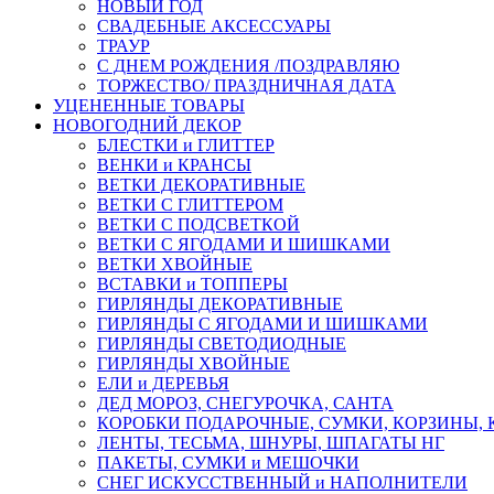
НОВЫЙ ГОД
СВАДЕБНЫЕ АКСЕССУАРЫ
ТРАУР
С ДНЕМ РОЖДЕНИЯ /ПОЗДРАВЛЯЮ
ТОРЖЕСТВО/ ПРАЗДНИЧНАЯ ДАТА
УЦЕНЕННЫЕ ТОВАРЫ
НОВОГОДНИЙ ДЕКОР
БЛЕСТКИ и ГЛИТТЕР
ВЕНКИ и КРАНСЫ
ВЕТКИ ДЕКОРАТИВНЫЕ
ВЕТКИ С ГЛИТТЕРОМ
ВЕТКИ С ПОДСВЕТКОЙ
ВЕТКИ С ЯГОДАМИ И ШИШКАМИ
ВЕТКИ ХВОЙНЫЕ
ВСТАВКИ и ТОППЕРЫ
ГИРЛЯНДЫ ДЕКОРАТИВНЫЕ
ГИРЛЯНДЫ С ЯГОДАМИ И ШИШКАМИ
ГИРЛЯНДЫ СВЕТОДИОДНЫЕ
ГИРЛЯНДЫ ХВОЙНЫЕ
ЕЛИ и ДЕРЕВЬЯ
ДЕД МОРОЗ, СНЕГУРОЧКА, САНТА
КОРОБКИ ПОДАРОЧНЫЕ, СУМКИ, КОРЗИНЫ,
ЛЕНТЫ, ТЕСЬМА, ШНУРЫ, ШПАГАТЫ НГ
ПАКЕТЫ, СУМКИ и МЕШОЧКИ
СНЕГ ИСКУССТВЕННЫЙ и НАПОЛНИТЕЛИ