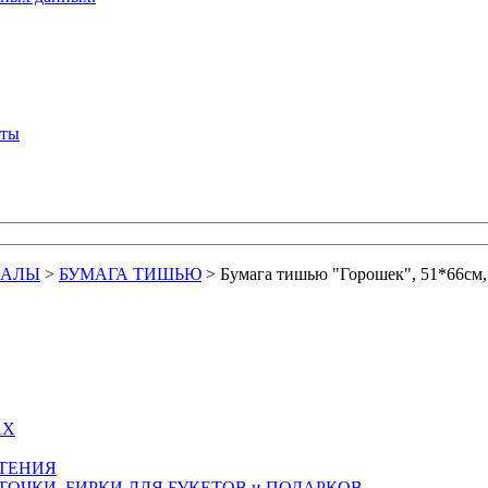
кты
ИАЛЫ
>
БУМАГА ТИШЬЮ
>
Бумага тишью "Горошек", 51*66см, 
АХ
СТЕНИЯ
ТОЧКИ, БИРКИ ДЛЯ БУКЕТОВ и ПОДАРКОВ