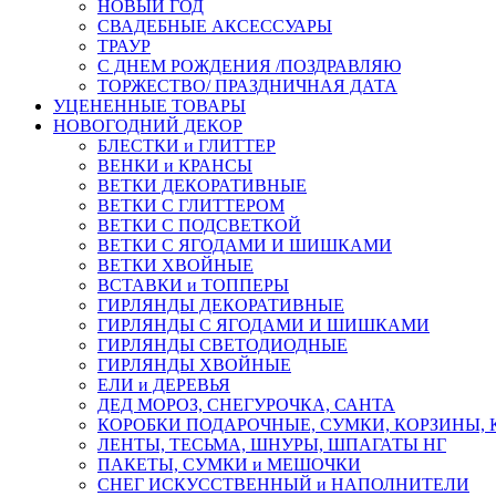
НОВЫЙ ГОД
СВАДЕБНЫЕ АКСЕССУАРЫ
ТРАУР
С ДНЕМ РОЖДЕНИЯ /ПОЗДРАВЛЯЮ
ТОРЖЕСТВО/ ПРАЗДНИЧНАЯ ДАТА
УЦЕНЕННЫЕ ТОВАРЫ
НОВОГОДНИЙ ДЕКОР
БЛЕСТКИ и ГЛИТТЕР
ВЕНКИ и КРАНСЫ
ВЕТКИ ДЕКОРАТИВНЫЕ
ВЕТКИ С ГЛИТТЕРОМ
ВЕТКИ С ПОДСВЕТКОЙ
ВЕТКИ С ЯГОДАМИ И ШИШКАМИ
ВЕТКИ ХВОЙНЫЕ
ВСТАВКИ и ТОППЕРЫ
ГИРЛЯНДЫ ДЕКОРАТИВНЫЕ
ГИРЛЯНДЫ С ЯГОДАМИ И ШИШКАМИ
ГИРЛЯНДЫ СВЕТОДИОДНЫЕ
ГИРЛЯНДЫ ХВОЙНЫЕ
ЕЛИ и ДЕРЕВЬЯ
ДЕД МОРОЗ, СНЕГУРОЧКА, САНТА
КОРОБКИ ПОДАРОЧНЫЕ, СУМКИ, КОРЗИНЫ,
ЛЕНТЫ, ТЕСЬМА, ШНУРЫ, ШПАГАТЫ НГ
ПАКЕТЫ, СУМКИ и МЕШОЧКИ
СНЕГ ИСКУССТВЕННЫЙ и НАПОЛНИТЕЛИ