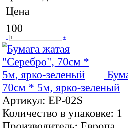
Цена
100
–
+
Бума
70см * 5м, ярко-зеленый
Артикул:
EP-02S
Количество в упаковке:
1
Производитель:
Европа