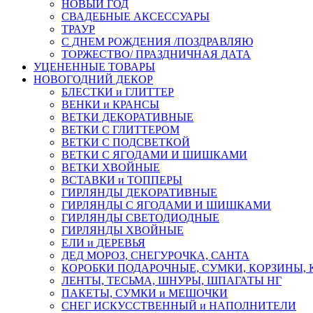
НОВЫЙ ГОД
СВАДЕБНЫЕ АКСЕССУАРЫ
ТРАУР
С ДНЕМ РОЖДЕНИЯ /ПОЗДРАВЛЯЮ
ТОРЖЕСТВО/ ПРАЗДНИЧНАЯ ДАТА
УЦЕНЕННЫЕ ТОВАРЫ
НОВОГОДНИЙ ДЕКОР
БЛЕСТКИ и ГЛИТТЕР
ВЕНКИ и КРАНСЫ
ВЕТКИ ДЕКОРАТИВНЫЕ
ВЕТКИ С ГЛИТТЕРОМ
ВЕТКИ С ПОДСВЕТКОЙ
ВЕТКИ С ЯГОДАМИ И ШИШКАМИ
ВЕТКИ ХВОЙНЫЕ
ВСТАВКИ и ТОППЕРЫ
ГИРЛЯНДЫ ДЕКОРАТИВНЫЕ
ГИРЛЯНДЫ С ЯГОДАМИ И ШИШКАМИ
ГИРЛЯНДЫ СВЕТОДИОДНЫЕ
ГИРЛЯНДЫ ХВОЙНЫЕ
ЕЛИ и ДЕРЕВЬЯ
ДЕД МОРОЗ, СНЕГУРОЧКА, САНТА
КОРОБКИ ПОДАРОЧНЫЕ, СУМКИ, КОРЗИНЫ,
ЛЕНТЫ, ТЕСЬМА, ШНУРЫ, ШПАГАТЫ НГ
ПАКЕТЫ, СУМКИ и МЕШОЧКИ
СНЕГ ИСКУССТВЕННЫЙ и НАПОЛНИТЕЛИ