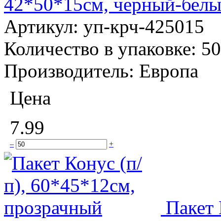
42*50*15см, черный-бел
Артикул:
уп-крч-425015
Количество в упаковке:
50
Производитель:
Европа
Цена
7.99
–
+
Пакет 