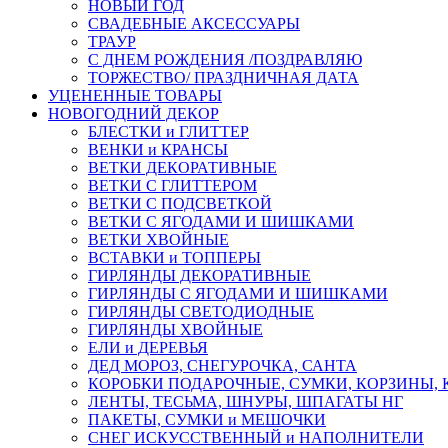
НОВЫЙ ГОД
СВАДЕБНЫЕ АКСЕССУАРЫ
ТРАУР
С ДНЕМ РОЖДЕНИЯ /ПОЗДРАВЛЯЮ
ТОРЖЕСТВО/ ПРАЗДНИЧНАЯ ДАТА
УЦЕНЕННЫЕ ТОВАРЫ
НОВОГОДНИЙ ДЕКОР
БЛЕСТКИ и ГЛИТТЕР
ВЕНКИ и КРАНСЫ
ВЕТКИ ДЕКОРАТИВНЫЕ
ВЕТКИ С ГЛИТТЕРОМ
ВЕТКИ С ПОДСВЕТКОЙ
ВЕТКИ С ЯГОДАМИ И ШИШКАМИ
ВЕТКИ ХВОЙНЫЕ
ВСТАВКИ и ТОППЕРЫ
ГИРЛЯНДЫ ДЕКОРАТИВНЫЕ
ГИРЛЯНДЫ С ЯГОДАМИ И ШИШКАМИ
ГИРЛЯНДЫ СВЕТОДИОДНЫЕ
ГИРЛЯНДЫ ХВОЙНЫЕ
ЕЛИ и ДЕРЕВЬЯ
ДЕД МОРОЗ, СНЕГУРОЧКА, САНТА
КОРОБКИ ПОДАРОЧНЫЕ, СУМКИ, КОРЗИНЫ,
ЛЕНТЫ, ТЕСЬМА, ШНУРЫ, ШПАГАТЫ НГ
ПАКЕТЫ, СУМКИ и МЕШОЧКИ
СНЕГ ИСКУССТВЕННЫЙ и НАПОЛНИТЕЛИ