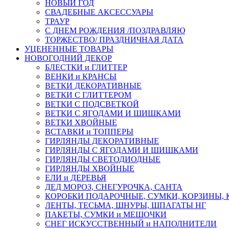
НОВЫЙ ГОД
СВАДЕБНЫЕ АКСЕССУАРЫ
ТРАУР
С ДНЕМ РОЖДЕНИЯ /ПОЗДРАВЛЯЮ
ТОРЖЕСТВО/ ПРАЗДНИЧНАЯ ДАТА
УЦЕНЕННЫЕ ТОВАРЫ
НОВОГОДНИЙ ДЕКОР
БЛЕСТКИ и ГЛИТТЕР
ВЕНКИ и КРАНСЫ
ВЕТКИ ДЕКОРАТИВНЫЕ
ВЕТКИ С ГЛИТТЕРОМ
ВЕТКИ С ПОДСВЕТКОЙ
ВЕТКИ С ЯГОДАМИ И ШИШКАМИ
ВЕТКИ ХВОЙНЫЕ
ВСТАВКИ и ТОППЕРЫ
ГИРЛЯНДЫ ДЕКОРАТИВНЫЕ
ГИРЛЯНДЫ С ЯГОДАМИ И ШИШКАМИ
ГИРЛЯНДЫ СВЕТОДИОДНЫЕ
ГИРЛЯНДЫ ХВОЙНЫЕ
ЕЛИ и ДЕРЕВЬЯ
ДЕД МОРОЗ, СНЕГУРОЧКА, САНТА
КОРОБКИ ПОДАРОЧНЫЕ, СУМКИ, КОРЗИНЫ,
ЛЕНТЫ, ТЕСЬМА, ШНУРЫ, ШПАГАТЫ НГ
ПАКЕТЫ, СУМКИ и МЕШОЧКИ
СНЕГ ИСКУССТВЕННЫЙ и НАПОЛНИТЕЛИ