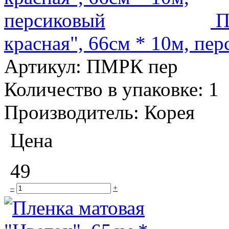
П
красная", 66см * 10м, пе
Артикул:
ПМРК пер
Количество в упаковке:
1
Производитель:
Корея
Цена
49
–
+