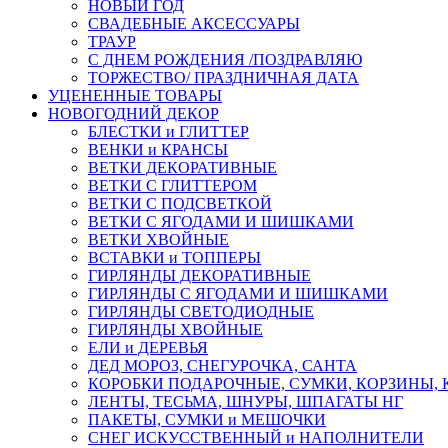
НОВЫЙ ГОД
СВАДЕБНЫЕ АКСЕССУАРЫ
ТРАУР
С ДНЕМ РОЖДЕНИЯ /ПОЗДРАВЛЯЮ
ТОРЖЕСТВО/ ПРАЗДНИЧНАЯ ДАТА
УЦЕНЕННЫЕ ТОВАРЫ
НОВОГОДНИЙ ДЕКОР
БЛЕСТКИ и ГЛИТТЕР
ВЕНКИ и КРАНСЫ
ВЕТКИ ДЕКОРАТИВНЫЕ
ВЕТКИ С ГЛИТТЕРОМ
ВЕТКИ С ПОДСВЕТКОЙ
ВЕТКИ С ЯГОДАМИ И ШИШКАМИ
ВЕТКИ ХВОЙНЫЕ
ВСТАВКИ и ТОППЕРЫ
ГИРЛЯНДЫ ДЕКОРАТИВНЫЕ
ГИРЛЯНДЫ С ЯГОДАМИ И ШИШКАМИ
ГИРЛЯНДЫ СВЕТОДИОДНЫЕ
ГИРЛЯНДЫ ХВОЙНЫЕ
ЕЛИ и ДЕРЕВЬЯ
ДЕД МОРОЗ, СНЕГУРОЧКА, САНТА
КОРОБКИ ПОДАРОЧНЫЕ, СУМКИ, КОРЗИНЫ,
ЛЕНТЫ, ТЕСЬМА, ШНУРЫ, ШПАГАТЫ НГ
ПАКЕТЫ, СУМКИ и МЕШОЧКИ
СНЕГ ИСКУССТВЕННЫЙ и НАПОЛНИТЕЛИ