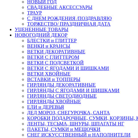
НОВЫЙ ГОД
СВАДЕБНЫЕ АКСЕССУАРЫ
ТРАУР
С ДНЕМ РОЖДЕНИЯ /ПОЗДРАВЛЯЮ
ТОРЖЕСТВО/ ПРАЗДНИЧНАЯ ДАТА
УЦЕНЕННЫЕ ТОВАРЫ
НОВОГОДНИЙ ДЕКОР
БЛЕСТКИ и ГЛИТТЕР
ВЕНКИ и КРАНСЫ
ВЕТКИ ДЕКОРАТИВНЫЕ
ВЕТКИ С ГЛИТТЕРОМ
ВЕТКИ С ПОДСВЕТКОЙ
ВЕТКИ С ЯГОДАМИ И ШИШКАМИ
ВЕТКИ ХВОЙНЫЕ
ВСТАВКИ и ТОППЕРЫ
ГИРЛЯНДЫ ДЕКОРАТИВНЫЕ
ГИРЛЯНДЫ С ЯГОДАМИ И ШИШКАМИ
ГИРЛЯНДЫ СВЕТОДИОДНЫЕ
ГИРЛЯНДЫ ХВОЙНЫЕ
ЕЛИ и ДЕРЕВЬЯ
ДЕД МОРОЗ, СНЕГУРОЧКА, САНТА
КОРОБКИ ПОДАРОЧНЫЕ, СУМКИ, КОРЗИНЫ,
ЛЕНТЫ, ТЕСЬМА, ШНУРЫ, ШПАГАТЫ НГ
ПАКЕТЫ, СУМКИ и МЕШОЧКИ
СНЕГ ИСКУССТВЕННЫЙ и НАПОЛНИТЕЛИ