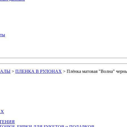
кты
ИАЛЫ
>
ПЛЕНКА В РУЛОНАХ
>
Плёнка матовая "Волна" черн
АХ
СТЕНИЯ
ТОЧКИ, БИРКИ ДЛЯ БУКЕТОВ и ПОДАРКОВ