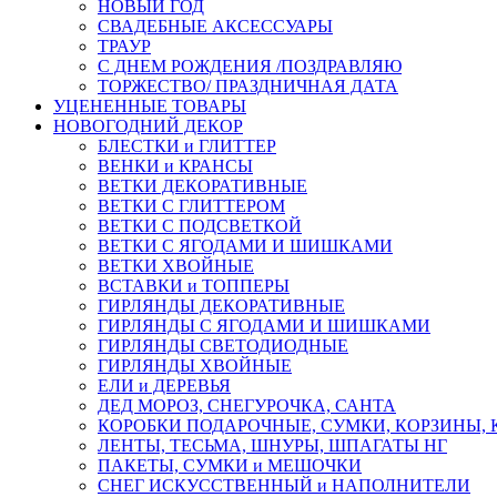
НОВЫЙ ГОД
СВАДЕБНЫЕ АКСЕССУАРЫ
ТРАУР
С ДНЕМ РОЖДЕНИЯ /ПОЗДРАВЛЯЮ
ТОРЖЕСТВО/ ПРАЗДНИЧНАЯ ДАТА
УЦЕНЕННЫЕ ТОВАРЫ
НОВОГОДНИЙ ДЕКОР
БЛЕСТКИ и ГЛИТТЕР
ВЕНКИ и КРАНСЫ
ВЕТКИ ДЕКОРАТИВНЫЕ
ВЕТКИ С ГЛИТТЕРОМ
ВЕТКИ С ПОДСВЕТКОЙ
ВЕТКИ С ЯГОДАМИ И ШИШКАМИ
ВЕТКИ ХВОЙНЫЕ
ВСТАВКИ и ТОППЕРЫ
ГИРЛЯНДЫ ДЕКОРАТИВНЫЕ
ГИРЛЯНДЫ С ЯГОДАМИ И ШИШКАМИ
ГИРЛЯНДЫ СВЕТОДИОДНЫЕ
ГИРЛЯНДЫ ХВОЙНЫЕ
ЕЛИ и ДЕРЕВЬЯ
ДЕД МОРОЗ, СНЕГУРОЧКА, САНТА
КОРОБКИ ПОДАРОЧНЫЕ, СУМКИ, КОРЗИНЫ,
ЛЕНТЫ, ТЕСЬМА, ШНУРЫ, ШПАГАТЫ НГ
ПАКЕТЫ, СУМКИ и МЕШОЧКИ
СНЕГ ИСКУССТВЕННЫЙ и НАПОЛНИТЕЛИ