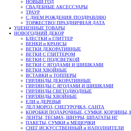
НОВЫЙ ГОД
СВАДЕБНЫЕ АКСЕССУАРЫ
ТРАУР
С ДНЕМ РОЖДЕНИЯ /ПОЗДРАВЛЯЮ
ТОРЖЕСТВО/ ПРАЗДНИЧНАЯ ДАТА
УЦЕНЕННЫЕ ТОВАРЫ
НОВОГОДНИЙ ДЕКОР
БЛЕСТКИ и ГЛИТТЕР
ВЕНКИ и КРАНСЫ
ВЕТКИ ДЕКОРАТИВНЫЕ
ВЕТКИ С ГЛИТТЕРОМ
ВЕТКИ С ПОДСВЕТКОЙ
ВЕТКИ С ЯГОДАМИ И ШИШКАМИ
ВЕТКИ ХВОЙНЫЕ
ВСТАВКИ и ТОППЕРЫ
ГИРЛЯНДЫ ДЕКОРАТИВНЫЕ
ГИРЛЯНДЫ С ЯГОДАМИ И ШИШКАМИ
ГИРЛЯНДЫ СВЕТОДИОДНЫЕ
ГИРЛЯНДЫ ХВОЙНЫЕ
ЕЛИ и ДЕРЕВЬЯ
ДЕД МОРОЗ, СНЕГУРОЧКА, САНТА
КОРОБКИ ПОДАРОЧНЫЕ, СУМКИ, КОРЗИНЫ,
ЛЕНТЫ, ТЕСЬМА, ШНУРЫ, ШПАГАТЫ НГ
ПАКЕТЫ, СУМКИ и МЕШОЧКИ
СНЕГ ИСКУССТВЕННЫЙ и НАПОЛНИТЕЛИ