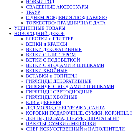
НОВЫЙ ГОД
СВАДЕБНЫЕ АКСЕССУАРЫ
ТРАУР
С ДНЕМ РОЖДЕНИЯ /ПОЗДРАВЛЯЮ
ТОРЖЕСТВО/ ПРАЗДНИЧНАЯ ДАТА
УЦЕНЕННЫЕ ТОВАРЫ
НОВОГОДНИЙ ДЕКОР
БЛЕСТКИ и ГЛИТТЕР
ВЕНКИ и КРАНСЫ
ВЕТКИ ДЕКОРАТИВНЫЕ
ВЕТКИ С ГЛИТТЕРОМ
ВЕТКИ С ПОДСВЕТКОЙ
ВЕТКИ С ЯГОДАМИ И ШИШКАМИ
ВЕТКИ ХВОЙНЫЕ
ВСТАВКИ и ТОППЕРЫ
ГИРЛЯНДЫ ДЕКОРАТИВНЫЕ
ГИРЛЯНДЫ С ЯГОДАМИ И ШИШКАМИ
ГИРЛЯНДЫ СВЕТОДИОДНЫЕ
ГИРЛЯНДЫ ХВОЙНЫЕ
ЕЛИ и ДЕРЕВЬЯ
ДЕД МОРОЗ, СНЕГУРОЧКА, САНТА
КОРОБКИ ПОДАРОЧНЫЕ, СУМКИ, КОРЗИНЫ,
ЛЕНТЫ, ТЕСЬМА, ШНУРЫ, ШПАГАТЫ НГ
ПАКЕТЫ, СУМКИ и МЕШОЧКИ
СНЕГ ИСКУССТВЕННЫЙ и НАПОЛНИТЕЛИ