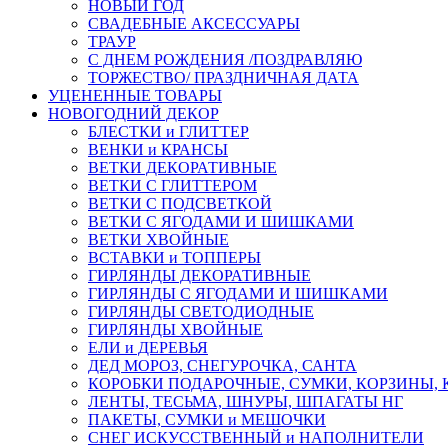
НОВЫЙ ГОД
СВАДЕБНЫЕ АКСЕССУАРЫ
ТРАУР
С ДНЕМ РОЖДЕНИЯ /ПОЗДРАВЛЯЮ
ТОРЖЕСТВО/ ПРАЗДНИЧНАЯ ДАТА
УЦЕНЕННЫЕ ТОВАРЫ
НОВОГОДНИЙ ДЕКОР
БЛЕСТКИ и ГЛИТТЕР
ВЕНКИ и КРАНСЫ
ВЕТКИ ДЕКОРАТИВНЫЕ
ВЕТКИ С ГЛИТТЕРОМ
ВЕТКИ С ПОДСВЕТКОЙ
ВЕТКИ С ЯГОДАМИ И ШИШКАМИ
ВЕТКИ ХВОЙНЫЕ
ВСТАВКИ и ТОППЕРЫ
ГИРЛЯНДЫ ДЕКОРАТИВНЫЕ
ГИРЛЯНДЫ С ЯГОДАМИ И ШИШКАМИ
ГИРЛЯНДЫ СВЕТОДИОДНЫЕ
ГИРЛЯНДЫ ХВОЙНЫЕ
ЕЛИ и ДЕРЕВЬЯ
ДЕД МОРОЗ, СНЕГУРОЧКА, САНТА
КОРОБКИ ПОДАРОЧНЫЕ, СУМКИ, КОРЗИНЫ,
ЛЕНТЫ, ТЕСЬМА, ШНУРЫ, ШПАГАТЫ НГ
ПАКЕТЫ, СУМКИ и МЕШОЧКИ
СНЕГ ИСКУССТВЕННЫЙ и НАПОЛНИТЕЛИ