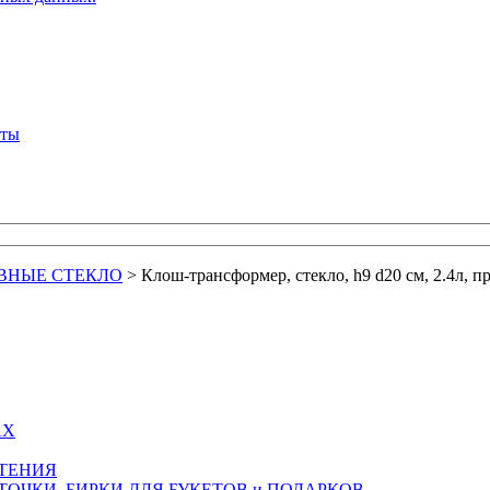
кты
ВНЫЕ СТЕКЛО
>
Клош-трансформер, стекло, h9 d20 см, 2.4л, 
АХ
СТЕНИЯ
ТОЧКИ, БИРКИ ДЛЯ БУКЕТОВ и ПОДАРКОВ