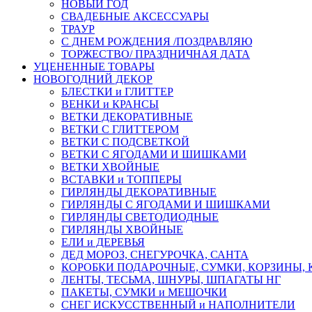
НОВЫЙ ГОД
СВАДЕБНЫЕ АКСЕССУАРЫ
ТРАУР
С ДНЕМ РОЖДЕНИЯ /ПОЗДРАВЛЯЮ
ТОРЖЕСТВО/ ПРАЗДНИЧНАЯ ДАТА
УЦЕНЕННЫЕ ТОВАРЫ
НОВОГОДНИЙ ДЕКОР
БЛЕСТКИ и ГЛИТТЕР
ВЕНКИ и КРАНСЫ
ВЕТКИ ДЕКОРАТИВНЫЕ
ВЕТКИ С ГЛИТТЕРОМ
ВЕТКИ С ПОДСВЕТКОЙ
ВЕТКИ С ЯГОДАМИ И ШИШКАМИ
ВЕТКИ ХВОЙНЫЕ
ВСТАВКИ и ТОППЕРЫ
ГИРЛЯНДЫ ДЕКОРАТИВНЫЕ
ГИРЛЯНДЫ С ЯГОДАМИ И ШИШКАМИ
ГИРЛЯНДЫ СВЕТОДИОДНЫЕ
ГИРЛЯНДЫ ХВОЙНЫЕ
ЕЛИ и ДЕРЕВЬЯ
ДЕД МОРОЗ, СНЕГУРОЧКА, САНТА
КОРОБКИ ПОДАРОЧНЫЕ, СУМКИ, КОРЗИНЫ,
ЛЕНТЫ, ТЕСЬМА, ШНУРЫ, ШПАГАТЫ НГ
ПАКЕТЫ, СУМКИ и МЕШОЧКИ
СНЕГ ИСКУССТВЕННЫЙ и НАПОЛНИТЕЛИ