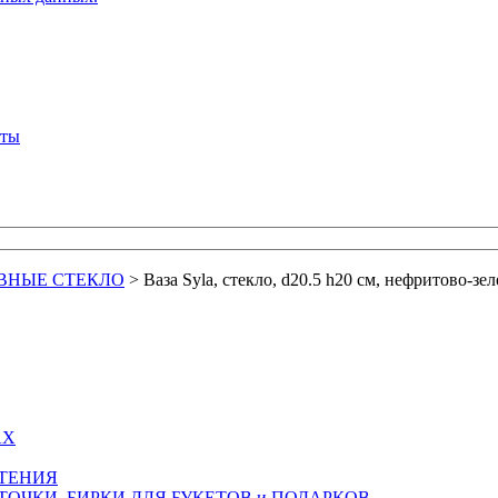
кты
ВНЫЕ СТЕКЛО
>
Ваза Syla, стекло, d20.5 h20 см, нефритово-зе
АХ
СТЕНИЯ
ТОЧКИ, БИРКИ ДЛЯ БУКЕТОВ и ПОДАРКОВ