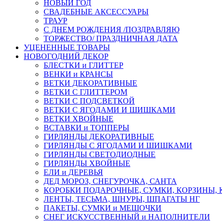
НОВЫЙ ГОД
СВАДЕБНЫЕ АКСЕССУАРЫ
ТРАУР
С ДНЕМ РОЖДЕНИЯ /ПОЗДРАВЛЯЮ
ТОРЖЕСТВО/ ПРАЗДНИЧНАЯ ДАТА
УЦЕНЕННЫЕ ТОВАРЫ
НОВОГОДНИЙ ДЕКОР
БЛЕСТКИ и ГЛИТТЕР
ВЕНКИ и КРАНСЫ
ВЕТКИ ДЕКОРАТИВНЫЕ
ВЕТКИ С ГЛИТТЕРОМ
ВЕТКИ С ПОДСВЕТКОЙ
ВЕТКИ С ЯГОДАМИ И ШИШКАМИ
ВЕТКИ ХВОЙНЫЕ
ВСТАВКИ и ТОППЕРЫ
ГИРЛЯНДЫ ДЕКОРАТИВНЫЕ
ГИРЛЯНДЫ С ЯГОДАМИ И ШИШКАМИ
ГИРЛЯНДЫ СВЕТОДИОДНЫЕ
ГИРЛЯНДЫ ХВОЙНЫЕ
ЕЛИ и ДЕРЕВЬЯ
ДЕД МОРОЗ, СНЕГУРОЧКА, САНТА
КОРОБКИ ПОДАРОЧНЫЕ, СУМКИ, КОРЗИНЫ,
ЛЕНТЫ, ТЕСЬМА, ШНУРЫ, ШПАГАТЫ НГ
ПАКЕТЫ, СУМКИ и МЕШОЧКИ
СНЕГ ИСКУССТВЕННЫЙ и НАПОЛНИТЕЛИ