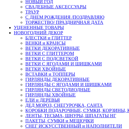
НОВЫЙ ГОД
СВАДЕБНЫЕ АКСЕССУАРЫ
ТРАУР
С ДНЕМ РОЖДЕНИЯ /ПОЗДРАВЛЯЮ
ТОРЖЕСТВО/ ПРАЗДНИЧНАЯ ДАТА
УЦЕНЕННЫЕ ТОВАРЫ
НОВОГОДНИЙ ДЕКОР
БЛЕСТКИ и ГЛИТТЕР
ВЕНКИ и КРАНСЫ
ВЕТКИ ДЕКОРАТИВНЫЕ
ВЕТКИ С ГЛИТТЕРОМ
ВЕТКИ С ПОДСВЕТКОЙ
ВЕТКИ С ЯГОДАМИ И ШИШКАМИ
ВЕТКИ ХВОЙНЫЕ
ВСТАВКИ и ТОППЕРЫ
ГИРЛЯНДЫ ДЕКОРАТИВНЫЕ
ГИРЛЯНДЫ С ЯГОДАМИ И ШИШКАМИ
ГИРЛЯНДЫ СВЕТОДИОДНЫЕ
ГИРЛЯНДЫ ХВОЙНЫЕ
ЕЛИ и ДЕРЕВЬЯ
ДЕД МОРОЗ, СНЕГУРОЧКА, САНТА
КОРОБКИ ПОДАРОЧНЫЕ, СУМКИ, КОРЗИНЫ,
ЛЕНТЫ, ТЕСЬМА, ШНУРЫ, ШПАГАТЫ НГ
ПАКЕТЫ, СУМКИ и МЕШОЧКИ
СНЕГ ИСКУССТВЕННЫЙ и НАПОЛНИТЕЛИ