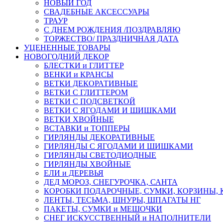
НОВЫЙ ГОД
СВАДЕБНЫЕ АКСЕССУАРЫ
ТРАУР
С ДНЕМ РОЖДЕНИЯ /ПОЗДРАВЛЯЮ
ТОРЖЕСТВО/ ПРАЗДНИЧНАЯ ДАТА
УЦЕНЕННЫЕ ТОВАРЫ
НОВОГОДНИЙ ДЕКОР
БЛЕСТКИ и ГЛИТТЕР
ВЕНКИ и КРАНСЫ
ВЕТКИ ДЕКОРАТИВНЫЕ
ВЕТКИ С ГЛИТТЕРОМ
ВЕТКИ С ПОДСВЕТКОЙ
ВЕТКИ С ЯГОДАМИ И ШИШКАМИ
ВЕТКИ ХВОЙНЫЕ
ВСТАВКИ и ТОППЕРЫ
ГИРЛЯНДЫ ДЕКОРАТИВНЫЕ
ГИРЛЯНДЫ С ЯГОДАМИ И ШИШКАМИ
ГИРЛЯНДЫ СВЕТОДИОДНЫЕ
ГИРЛЯНДЫ ХВОЙНЫЕ
ЕЛИ и ДЕРЕВЬЯ
ДЕД МОРОЗ, СНЕГУРОЧКА, САНТА
КОРОБКИ ПОДАРОЧНЫЕ, СУМКИ, КОРЗИНЫ,
ЛЕНТЫ, ТЕСЬМА, ШНУРЫ, ШПАГАТЫ НГ
ПАКЕТЫ, СУМКИ и МЕШОЧКИ
СНЕГ ИСКУССТВЕННЫЙ и НАПОЛНИТЕЛИ