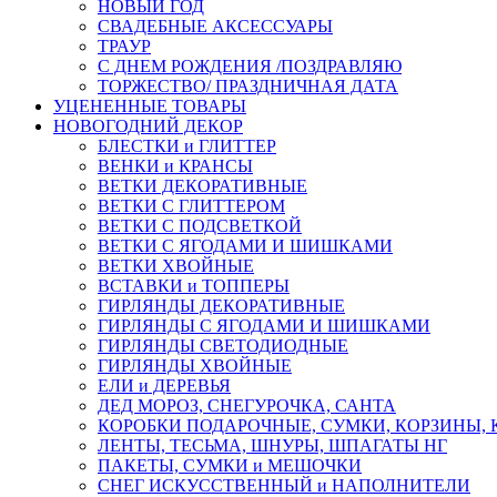
НОВЫЙ ГОД
СВАДЕБНЫЕ АКСЕССУАРЫ
ТРАУР
С ДНЕМ РОЖДЕНИЯ /ПОЗДРАВЛЯЮ
ТОРЖЕСТВО/ ПРАЗДНИЧНАЯ ДАТА
УЦЕНЕННЫЕ ТОВАРЫ
НОВОГОДНИЙ ДЕКОР
БЛЕСТКИ и ГЛИТТЕР
ВЕНКИ и КРАНСЫ
ВЕТКИ ДЕКОРАТИВНЫЕ
ВЕТКИ С ГЛИТТЕРОМ
ВЕТКИ С ПОДСВЕТКОЙ
ВЕТКИ С ЯГОДАМИ И ШИШКАМИ
ВЕТКИ ХВОЙНЫЕ
ВСТАВКИ и ТОППЕРЫ
ГИРЛЯНДЫ ДЕКОРАТИВНЫЕ
ГИРЛЯНДЫ С ЯГОДАМИ И ШИШКАМИ
ГИРЛЯНДЫ СВЕТОДИОДНЫЕ
ГИРЛЯНДЫ ХВОЙНЫЕ
ЕЛИ и ДЕРЕВЬЯ
ДЕД МОРОЗ, СНЕГУРОЧКА, САНТА
КОРОБКИ ПОДАРОЧНЫЕ, СУМКИ, КОРЗИНЫ,
ЛЕНТЫ, ТЕСЬМА, ШНУРЫ, ШПАГАТЫ НГ
ПАКЕТЫ, СУМКИ и МЕШОЧКИ
СНЕГ ИСКУССТВЕННЫЙ и НАПОЛНИТЕЛИ