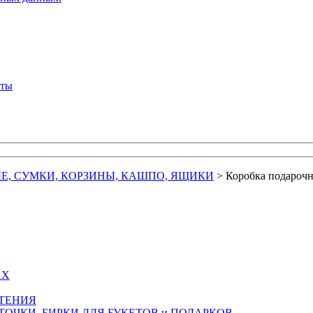
кты
Е, СУМКИ, КОРЗИНЫ, КАШПО, ЯЩИКИ
>
Коробка подарочн
АХ
СТЕНИЯ
ТОЧКИ, БИРКИ ДЛЯ БУКЕТОВ и ПОДАРКОВ