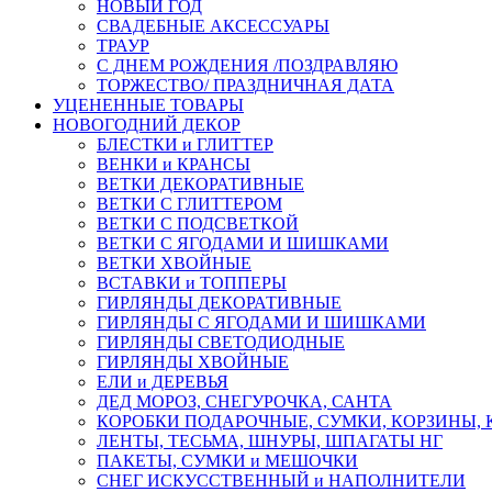
НОВЫЙ ГОД
СВАДЕБНЫЕ АКСЕССУАРЫ
ТРАУР
С ДНЕМ РОЖДЕНИЯ /ПОЗДРАВЛЯЮ
ТОРЖЕСТВО/ ПРАЗДНИЧНАЯ ДАТА
УЦЕНЕННЫЕ ТОВАРЫ
НОВОГОДНИЙ ДЕКОР
БЛЕСТКИ и ГЛИТТЕР
ВЕНКИ и КРАНСЫ
ВЕТКИ ДЕКОРАТИВНЫЕ
ВЕТКИ С ГЛИТТЕРОМ
ВЕТКИ С ПОДСВЕТКОЙ
ВЕТКИ С ЯГОДАМИ И ШИШКАМИ
ВЕТКИ ХВОЙНЫЕ
ВСТАВКИ и ТОППЕРЫ
ГИРЛЯНДЫ ДЕКОРАТИВНЫЕ
ГИРЛЯНДЫ С ЯГОДАМИ И ШИШКАМИ
ГИРЛЯНДЫ СВЕТОДИОДНЫЕ
ГИРЛЯНДЫ ХВОЙНЫЕ
ЕЛИ и ДЕРЕВЬЯ
ДЕД МОРОЗ, СНЕГУРОЧКА, САНТА
КОРОБКИ ПОДАРОЧНЫЕ, СУМКИ, КОРЗИНЫ,
ЛЕНТЫ, ТЕСЬМА, ШНУРЫ, ШПАГАТЫ НГ
ПАКЕТЫ, СУМКИ и МЕШОЧКИ
СНЕГ ИСКУССТВЕННЫЙ и НАПОЛНИТЕЛИ