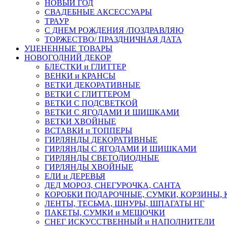
НОВЫЙ ГОД
СВАДЕБНЫЕ АКСЕССУАРЫ
ТРАУР
С ДНЕМ РОЖДЕНИЯ /ПОЗДРАВЛЯЮ
ТОРЖЕСТВО/ ПРАЗДНИЧНАЯ ДАТА
УЦЕНЕННЫЕ ТОВАРЫ
НОВОГОДНИЙ ДЕКОР
БЛЕСТКИ и ГЛИТТЕР
ВЕНКИ и КРАНСЫ
ВЕТКИ ДЕКОРАТИВНЫЕ
ВЕТКИ С ГЛИТТЕРОМ
ВЕТКИ С ПОДСВЕТКОЙ
ВЕТКИ С ЯГОДАМИ И ШИШКАМИ
ВЕТКИ ХВОЙНЫЕ
ВСТАВКИ и ТОППЕРЫ
ГИРЛЯНДЫ ДЕКОРАТИВНЫЕ
ГИРЛЯНДЫ С ЯГОДАМИ И ШИШКАМИ
ГИРЛЯНДЫ СВЕТОДИОДНЫЕ
ГИРЛЯНДЫ ХВОЙНЫЕ
ЕЛИ и ДЕРЕВЬЯ
ДЕД МОРОЗ, СНЕГУРОЧКА, САНТА
КОРОБКИ ПОДАРОЧНЫЕ, СУМКИ, КОРЗИНЫ,
ЛЕНТЫ, ТЕСЬМА, ШНУРЫ, ШПАГАТЫ НГ
ПАКЕТЫ, СУМКИ и МЕШОЧКИ
СНЕГ ИСКУССТВЕННЫЙ и НАПОЛНИТЕЛИ