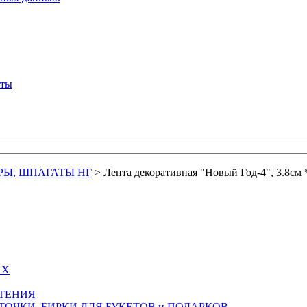
кты
РЫ, ШПАГАТЫ НГ
>
Лента декоративная "Новый Год-4", 3.8см * 
АХ
СТЕНИЯ
ТОЧКИ, БИРКИ ДЛЯ БУКЕТОВ и ПОДАРКОВ