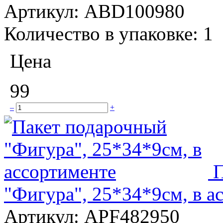
Артикул:
ABD100980
Количество в упаковке:
1
Цена
99
–
+
П
"Фигура", 25*34*9см, в а
Артикул:
APF482950