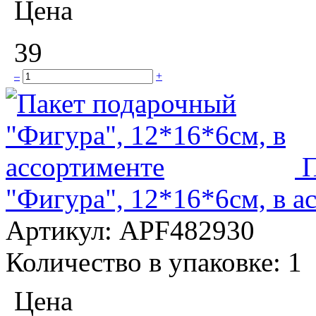
Цена
39
–
+
П
"Фигура", 12*16*6см, в а
Артикул:
APF482930
Количество в упаковке:
1
Цена