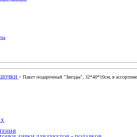
кты
ЕШОЧКИ
>
Пакет подарочный "Звезды", 32*40*10см, в ассортим
АХ
СТЕНИЯ
ТОЧКИ, БИРКИ ДЛЯ БУКЕТОВ и ПОДАРКОВ