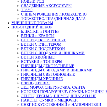
НОВЫЙ ГОД
СВАДЕБНЫЕ АКСЕССУАРЫ
ТРАУР
С ДНЕМ РОЖДЕНИЯ /ПОЗДРАВЛЯЮ
ТОРЖЕСТВО/ ПРАЗДНИЧНАЯ ДАТА
УЦЕНЕННЫЕ ТОВАРЫ
НОВОГОДНИЙ ДЕКОР
БЛЕСТКИ и ГЛИТТЕР
ВЕНКИ и КРАНСЫ
ВЕТКИ ДЕКОРАТИВНЫЕ
ВЕТКИ С ГЛИТТЕРОМ
ВЕТКИ С ПОДСВЕТКОЙ
ВЕТКИ С ЯГОДАМИ И ШИШКАМИ
ВЕТКИ ХВОЙНЫЕ
ВСТАВКИ и ТОППЕРЫ
ГИРЛЯНДЫ ДЕКОРАТИВНЫЕ
ГИРЛЯНДЫ С ЯГОДАМИ И ШИШКАМИ
ГИРЛЯНДЫ СВЕТОДИОДНЫЕ
ГИРЛЯНДЫ ХВОЙНЫЕ
ЕЛИ и ДЕРЕВЬЯ
ДЕД МОРОЗ, СНЕГУРОЧКА, САНТА
КОРОБКИ ПОДАРОЧНЫЕ, СУМКИ, КОРЗИНЫ,
ЛЕНТЫ, ТЕСЬМА, ШНУРЫ, ШПАГАТЫ НГ
ПАКЕТЫ, СУМКИ и МЕШОЧКИ
СНЕГ ИСКУССТВЕННЫЙ и НАПОЛНИТЕЛИ