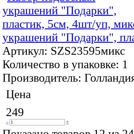
украшений "Подарки", пла
Артикул:
SZS23595микс
Количество в упаковке:
1
Производитель:
Голланди
Цена
249
–
+
Показано товаров 12 из 24