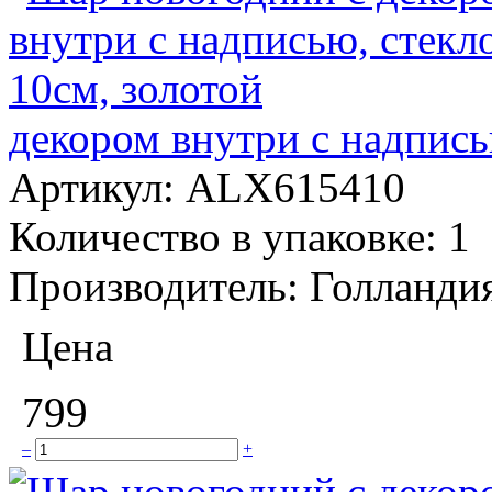
декором внутри с надпись
Артикул:
ALX615410
Количество в упаковке:
1
Производитель:
Голланди
Цена
799
–
+