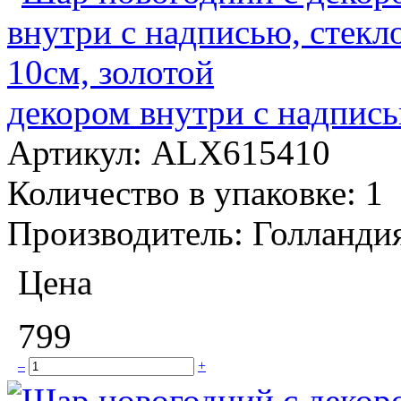
декором внутри с надпись
Артикул:
ALX615410
Количество в упаковке:
1
Производитель:
Голланди
Цена
799
–
+