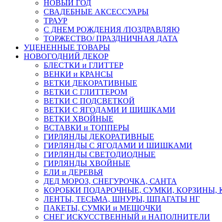
НОВЫЙ ГОД
СВАДЕБНЫЕ АКСЕССУАРЫ
ТРАУР
С ДНЕМ РОЖДЕНИЯ /ПОЗДРАВЛЯЮ
ТОРЖЕСТВО/ ПРАЗДНИЧНАЯ ДАТА
УЦЕНЕННЫЕ ТОВАРЫ
НОВОГОДНИЙ ДЕКОР
БЛЕСТКИ и ГЛИТТЕР
ВЕНКИ и КРАНСЫ
ВЕТКИ ДЕКОРАТИВНЫЕ
ВЕТКИ С ГЛИТТЕРОМ
ВЕТКИ С ПОДСВЕТКОЙ
ВЕТКИ С ЯГОДАМИ И ШИШКАМИ
ВЕТКИ ХВОЙНЫЕ
ВСТАВКИ и ТОППЕРЫ
ГИРЛЯНДЫ ДЕКОРАТИВНЫЕ
ГИРЛЯНДЫ С ЯГОДАМИ И ШИШКАМИ
ГИРЛЯНДЫ СВЕТОДИОДНЫЕ
ГИРЛЯНДЫ ХВОЙНЫЕ
ЕЛИ и ДЕРЕВЬЯ
ДЕД МОРОЗ, СНЕГУРОЧКА, САНТА
КОРОБКИ ПОДАРОЧНЫЕ, СУМКИ, КОРЗИНЫ,
ЛЕНТЫ, ТЕСЬМА, ШНУРЫ, ШПАГАТЫ НГ
ПАКЕТЫ, СУМКИ и МЕШОЧКИ
СНЕГ ИСКУССТВЕННЫЙ и НАПОЛНИТЕЛИ