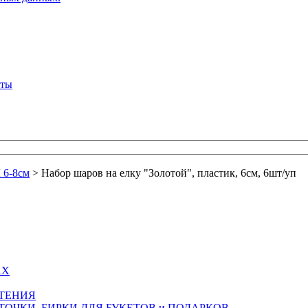
кты
6-8см
>
Набор шаров на елку "Золотой", пластик, 6см, 6шт/уп
АХ
СТЕНИЯ
ТОЧКИ, БИРКИ ДЛЯ БУКЕТОВ и ПОДАРКОВ