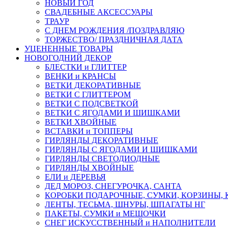
НОВЫЙ ГОД
СВАДЕБНЫЕ АКСЕССУАРЫ
ТРАУР
С ДНЕМ РОЖДЕНИЯ /ПОЗДРАВЛЯЮ
ТОРЖЕСТВО/ ПРАЗДНИЧНАЯ ДАТА
УЦЕНЕННЫЕ ТОВАРЫ
НОВОГОДНИЙ ДЕКОР
БЛЕСТКИ и ГЛИТТЕР
ВЕНКИ и КРАНСЫ
ВЕТКИ ДЕКОРАТИВНЫЕ
ВЕТКИ С ГЛИТТЕРОМ
ВЕТКИ С ПОДСВЕТКОЙ
ВЕТКИ С ЯГОДАМИ И ШИШКАМИ
ВЕТКИ ХВОЙНЫЕ
ВСТАВКИ и ТОППЕРЫ
ГИРЛЯНДЫ ДЕКОРАТИВНЫЕ
ГИРЛЯНДЫ С ЯГОДАМИ И ШИШКАМИ
ГИРЛЯНДЫ СВЕТОДИОДНЫЕ
ГИРЛЯНДЫ ХВОЙНЫЕ
ЕЛИ и ДЕРЕВЬЯ
ДЕД МОРОЗ, СНЕГУРОЧКА, САНТА
КОРОБКИ ПОДАРОЧНЫЕ, СУМКИ, КОРЗИНЫ,
ЛЕНТЫ, ТЕСЬМА, ШНУРЫ, ШПАГАТЫ НГ
ПАКЕТЫ, СУМКИ и МЕШОЧКИ
СНЕГ ИСКУССТВЕННЫЙ и НАПОЛНИТЕЛИ