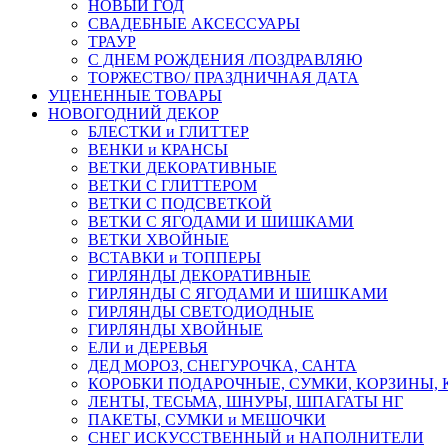
НОВЫЙ ГОД
СВАДЕБНЫЕ АКСЕССУАРЫ
ТРАУР
С ДНЕМ РОЖДЕНИЯ /ПОЗДРАВЛЯЮ
ТОРЖЕСТВО/ ПРАЗДНИЧНАЯ ДАТА
УЦЕНЕННЫЕ ТОВАРЫ
НОВОГОДНИЙ ДЕКОР
БЛЕСТКИ и ГЛИТТЕР
ВЕНКИ и КРАНСЫ
ВЕТКИ ДЕКОРАТИВНЫЕ
ВЕТКИ С ГЛИТТЕРОМ
ВЕТКИ С ПОДСВЕТКОЙ
ВЕТКИ С ЯГОДАМИ И ШИШКАМИ
ВЕТКИ ХВОЙНЫЕ
ВСТАВКИ и ТОППЕРЫ
ГИРЛЯНДЫ ДЕКОРАТИВНЫЕ
ГИРЛЯНДЫ С ЯГОДАМИ И ШИШКАМИ
ГИРЛЯНДЫ СВЕТОДИОДНЫЕ
ГИРЛЯНДЫ ХВОЙНЫЕ
ЕЛИ и ДЕРЕВЬЯ
ДЕД МОРОЗ, СНЕГУРОЧКА, САНТА
КОРОБКИ ПОДАРОЧНЫЕ, СУМКИ, КОРЗИНЫ,
ЛЕНТЫ, ТЕСЬМА, ШНУРЫ, ШПАГАТЫ НГ
ПАКЕТЫ, СУМКИ и МЕШОЧКИ
СНЕГ ИСКУССТВЕННЫЙ и НАПОЛНИТЕЛИ