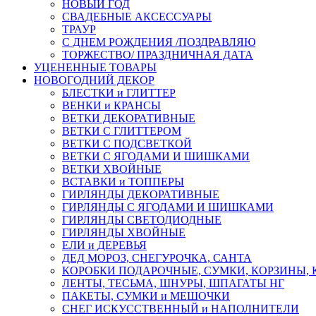
НОВЫЙ ГОД
СВАДЕБНЫЕ АКСЕССУАРЫ
ТРАУР
С ДНЕМ РОЖДЕНИЯ /ПОЗДРАВЛЯЮ
ТОРЖЕСТВО/ ПРАЗДНИЧНАЯ ДАТА
УЦЕНЕННЫЕ ТОВАРЫ
НОВОГОДНИЙ ДЕКОР
БЛЕСТКИ и ГЛИТТЕР
ВЕНКИ и КРАНСЫ
ВЕТКИ ДЕКОРАТИВНЫЕ
ВЕТКИ С ГЛИТТЕРОМ
ВЕТКИ С ПОДСВЕТКОЙ
ВЕТКИ С ЯГОДАМИ И ШИШКАМИ
ВЕТКИ ХВОЙНЫЕ
ВСТАВКИ и ТОППЕРЫ
ГИРЛЯНДЫ ДЕКОРАТИВНЫЕ
ГИРЛЯНДЫ С ЯГОДАМИ И ШИШКАМИ
ГИРЛЯНДЫ СВЕТОДИОДНЫЕ
ГИРЛЯНДЫ ХВОЙНЫЕ
ЕЛИ и ДЕРЕВЬЯ
ДЕД МОРОЗ, СНЕГУРОЧКА, САНТА
КОРОБКИ ПОДАРОЧНЫЕ, СУМКИ, КОРЗИНЫ,
ЛЕНТЫ, ТЕСЬМА, ШНУРЫ, ШПАГАТЫ НГ
ПАКЕТЫ, СУМКИ и МЕШОЧКИ
СНЕГ ИСКУССТВЕННЫЙ и НАПОЛНИТЕЛИ